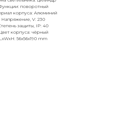
ма светильника: цилиндр
Функции: поворотный
риал корпуса: Алюминий
Напряжение, V: 230
Степень защиты, IP: 40
Цвет корпуса: чёрный
LxWxH: 56x56x190 mm