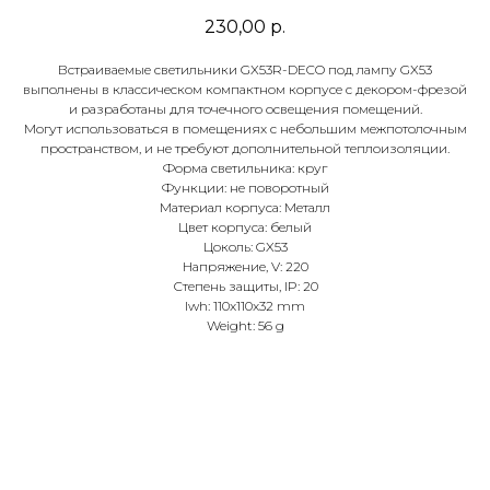
230,00
р.
Встраиваемые светильники GX53R-DECO под лампу GX53
выполнены в классическом компактном корпусе с декором-фрезой
и разработаны для точечного освещения помещений.
Могут использоваться в помещениях с небольшим межпотолочным
пространством, и не требуют дополнительной теплоизоляции.
Форма светильника: круг
Функции: не поворотный
Материал корпуса: Металл
Цвет корпуса: белый
Цоколь: GX53
Напряжение, V: 220
Степень защиты, IP: 20
lwh: 110x110x32 mm
Weight: 56 g