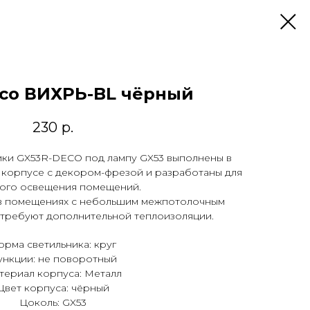
co ВИХРЬ-BL чёрный
230
р.
ики GX53R-DECO под лампу GX53 выполнены в
 корпусе с декором-фрезой и разработаны для
ого освещения помещений.
 в помещениях с небольшим межпотолочным
 требуют дополнительной теплоизоляции.
рма светильника: круг
нкции: не поворотный
териал корпуса: Металл
Цвет корпуса: чёрный
Цоколь: GX53