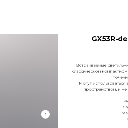
GX53R-de
Встраиваемые светильн
классическом компактном
точечн
Могут использоваться
пространством, и не
Фо
Фу
Ма